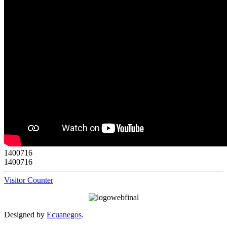
1
4
0
0
7
1
6
1400716
Visitor Counter
Designed by
Ecuanegos
.