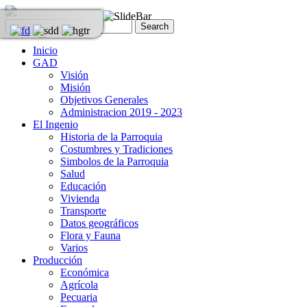
Inicio
GAD
Visión
Misión
Objetivos Generales
Administracion 2019 - 2023
El Ingenio
Historia de la Parroquia
Costumbres y Tradiciones
Simbolos de la Parroquia
Salud
Educación
Vivienda
Transporte
Datos geográficos
Flora y Fauna
Varios
Producción
Económica
Agrícola
Pecuaria