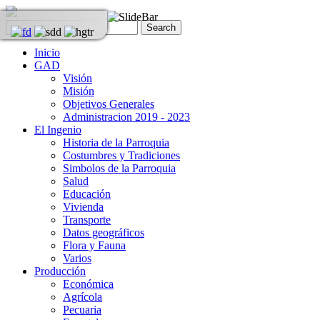
Inicio
GAD
Visión
Misión
Objetivos Generales
Administracion 2019 - 2023
El Ingenio
Historia de la Parroquia
Costumbres y Tradiciones
Simbolos de la Parroquia
Salud
Educación
Vivienda
Transporte
Datos geográficos
Flora y Fauna
Varios
Producción
Económica
Agrícola
Pecuaria